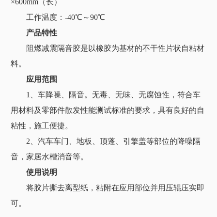
×600mm（长）
工作温度：-40℃～90℃
产品特性
阻燃减震隔音胶是以橡胶为基材的不干性片状自粘材
料。
应用范围
1、车降噪、隔音。无毒、无味、无腐蚀性，符合车
用材料及零部件散发性能测试标准的要求，具有良好的自
粘性，施工便捷。
2、汽车车门、地板、顶蓬、引擎盖等部位的降噪隔
音，家居水槽消音等。
使用说明
将胶片撕去离型纸，粘附在应用部位并用压辊压实即
可。