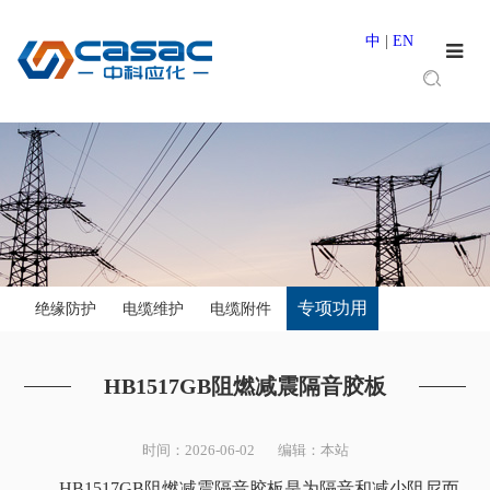
中
|
EN
专项功用
绝缘防护
电缆维护
电缆附件
HB1517GB阻燃减震隔音胶板
时间：2026-06-02 编辑：本站
HB1517GB阻燃减震隔音胶板是为隔音和减少阻尼而